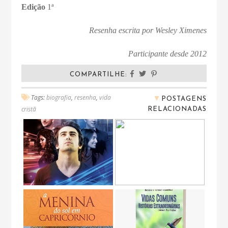
Edição
1ª
Resenha escrita por Wesley Ximenes
Participante desde 2012
COMPARTILHE:
▼
Tags:
biografia
,
resenha
,
vida
POSTAGENS
RELACIONADAS
cristã