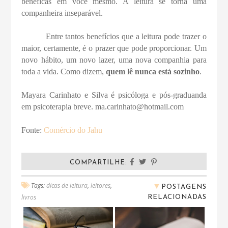
benéficas em você mesmo. A leitura se torna uma
companheira inseparável.
Entre tantos benefícios que a leitura pode trazer o
maior, certamente, é o prazer que pode proporcionar. Um
novo hábito, um novo lazer, uma nova companhia para
toda a vida. Como dizem,
quem lê nunca está sozinho
.
Mayara Carinhato e Silva é psicóloga e pós-graduanda
em psicoterapia breve. ma.carinhato@hotmail.com
Fonte:
Comércio do Jahu
COMPARTILHE:
▼
Tags:
dicas de leitura
,
leitores
,
POSTAGENS
RELACIONADAS
livros