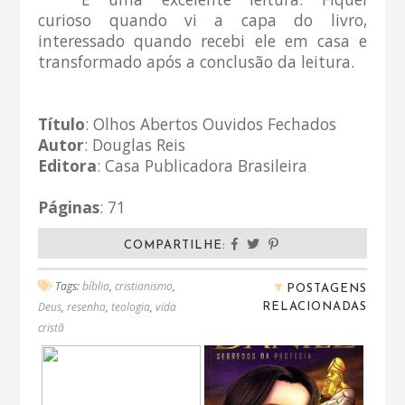
curioso quando vi a capa do livro,
interessado quando recebi ele em casa e
transformado após a conclusão da leitura.
Título
: Olhos Abertos Ouvidos Fechados
Autor
: Douglas Reis
Editora
: Casa Publicadora Brasileira
Páginas
: 71
COMPARTILHE:
▼
Tags:
bíblia
,
cristianismo
,
POSTAGENS
RELACIONADAS
Deus
,
resenha
,
teologia
,
vida
cristã