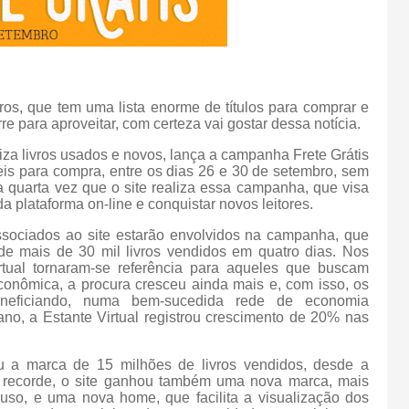
ros, que tem uma lista enorme de títulos para comprar e
 para aproveitar, com certeza vai gostar dessa notícia.
liza livros usados e novos, lança a campanha Frete Grátis
eis para compra, entre os dias 26 e 30 de setembro, sem
a quarta vez que o site realiza essa campanha, que visa
 da plataforma on-line e conquistar novos leitores.
associados ao site estarão envolvidos na campanha, que
e mais de 30 mil livros vendidos em quatro dias. Nos
rtual tornaram-se referência para aqueles que buscam
conômica, a procura cresceu ainda mais e, com isso, os
neficiando, numa bem-sucedida rede de economia
ano, a Estante Virtual registrou crescimento de 20% nas
eu a marca de 15 milhões de livros vendidos, desde a
o recorde, o site ganhou também uma nova marca, mais
uso, e uma nova home, que facilita a visualização dos