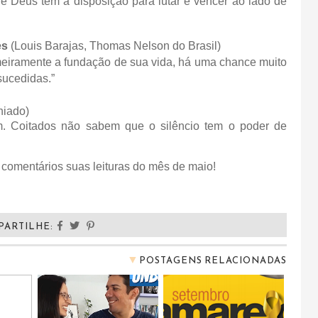
de Deus têm a disposição para lutar e vencer ao lado de
es
(
Louis Barajas, Thomas Nelson do Brasil)
eiramente a fundação de sua vida, há uma chance muito
ucedidas.”
hiado)
. Coitados não sabem que o silêncio tem o poder de
 comentários suas leituras do mês de maio!
PARTILHE:
▼
POSTAGENS RELACIONADAS