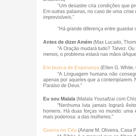
"Um desastre cria condições que p
Em outras palavras, no caso de uma crise
imprevisíveis."
"Há grande diferença entre guardar 
Antes de dizer Amém
(
Max Lucado, Thoma
“A Oração mudará tudo? Talvez. Ou 
menos, o problema estará nas mãos dAquel
Em busca de Esperança
(
Ellen G. White,
“A Linguagem humana não consegue
apenas por aqueles que a contemplarem. 
Paraíso de Deus.”
Eu sou Malala
(
Malala Yousafzai com Chis
“Nenhuma luta jamais logrará êxi
homens. Há duas forças no mundo: uma é 
mais poderosa: a das mulheres.”
Guerra no Céu
(
Ariane M. Oliveira, Casa P