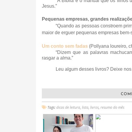
“A Bíblia é o manual que os filhos 
Jesus.”
Pequenas empresas, grandes realizaçõ
“Quando as pessoas constroem prim
maior de erguer pequenas empresas bem-s
Um conto sem fadas
(
Pollyana loureiro, c
“Dizem que as palavras machucam
rasgar a alma.”
Leu algum desses livros? Deixe nos
COM
Tags:
dicas de leitura
,
lista
,
livros
,
resumo do mês