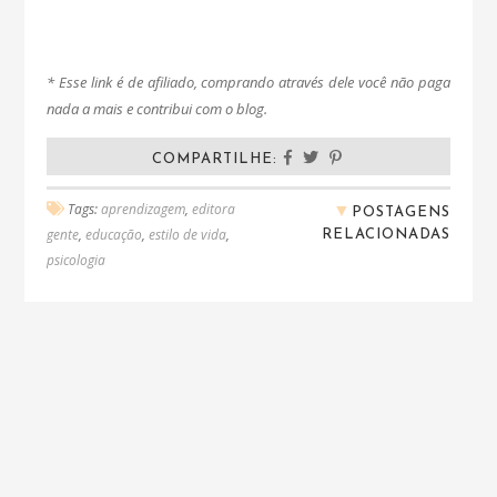
* Esse link é de afiliado, comprando através dele você não paga
nada a mais e contribui com o blog.
COMPARTILHE:
▼
Tags:
aprendizagem
,
editora
POSTAGENS
RELACIONADAS
gente
,
educação
,
estilo de vida
,
psicologia